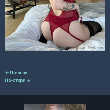
←
По-нови
По-стари
→