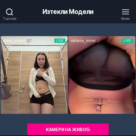
Изтекли Модели
Търсене
Меню
КАМЕРИ НА ЖИВО💦