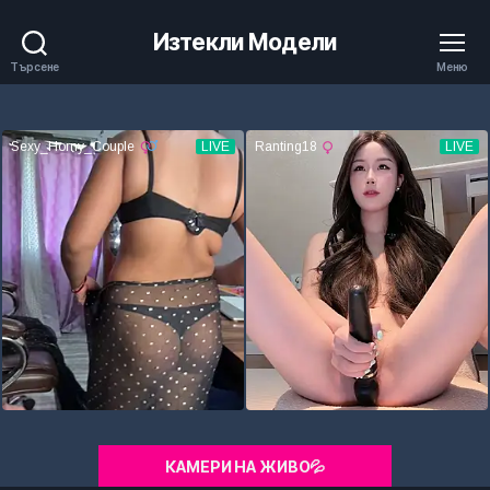
Изтекли Модели
Търсене
Меню
КАМЕРИ НА ЖИВО💦