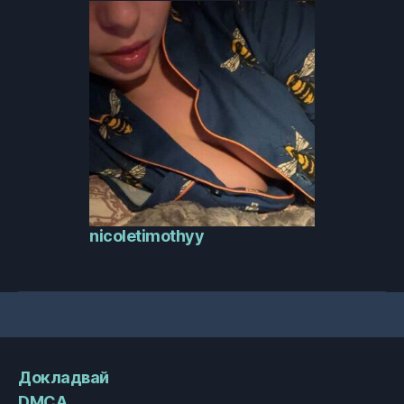
nicoletimothyy
Докладвай
DMCA