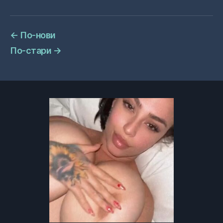
←
По-нови
По-стари
→