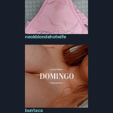
neokblondehotwife
bun1aca