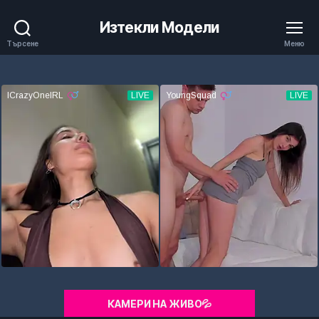
Изтекли Модели
Търсене
Меню
КАМЕРИ НА ЖИВО💦