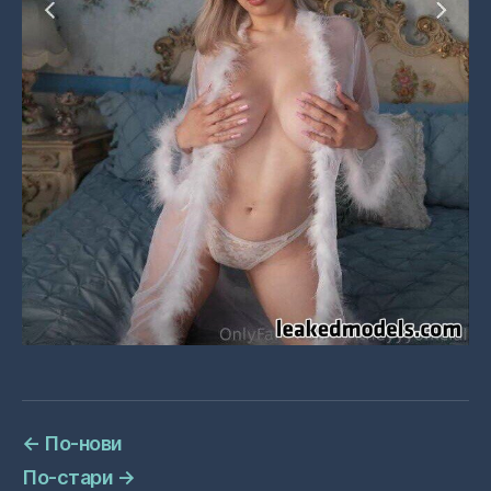
←
По-нови
По-стари
→