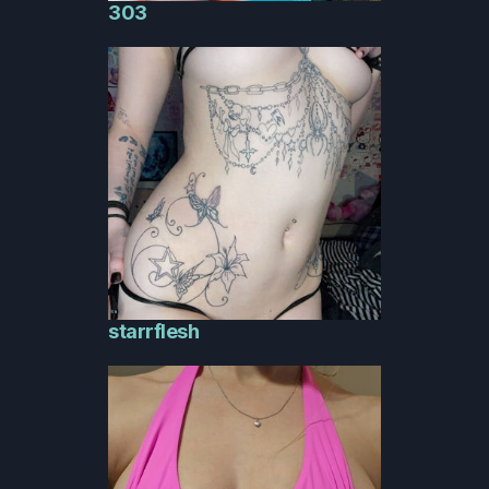
303
starrflesh