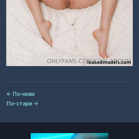
←
По-нови
По-стари
→