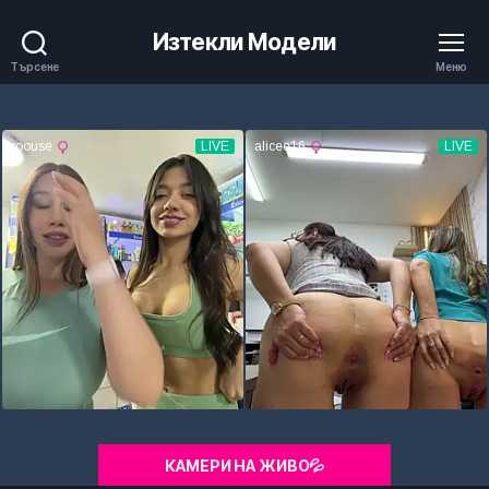
Изтекли Модели
Търсене
Меню
КАМЕРИ НА ЖИВО💦