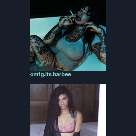
omfg.its.barbee