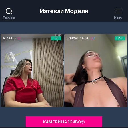
Изтекли Модели
Търсене
Меню
КАМЕРИ НА ЖИВО💦