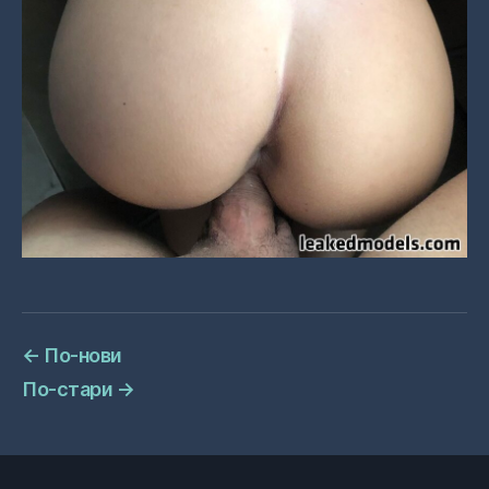
←
По-нови
По-стари
→