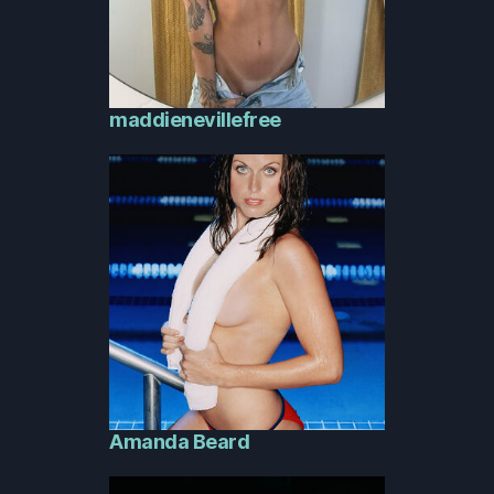
maddienevillefree
Amanda Beard