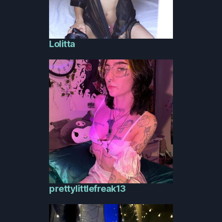
Lolitta
prettylittlefreak13