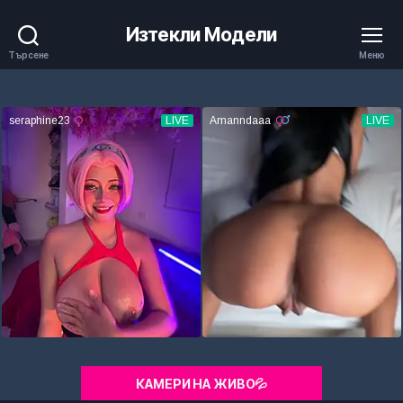
Изтекли Модели
Търсене
Меню
КАМЕРИ НА ЖИВО💦