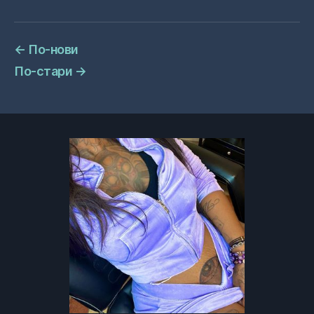
←
По-нови
По-стари
→