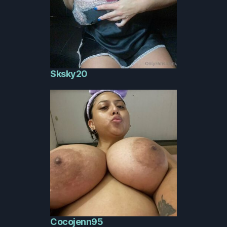
Sksky20
Cocojenn95