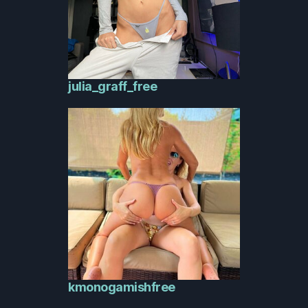
julia_graff_free
kmonogamishfree