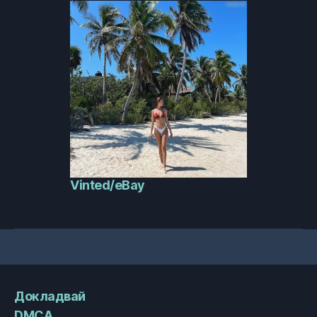
Vinted/eBay
Докладвай
DMCA