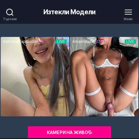
Изтекли Модели
Търсене
Меню
КАМЕРИ НА ЖИВО💦