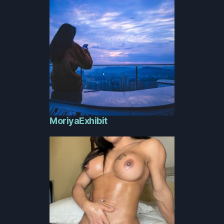
MoriyaExhibit