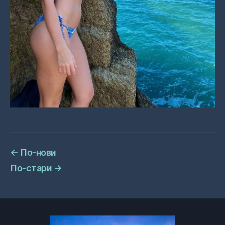
←
По-нови
По-стари
→