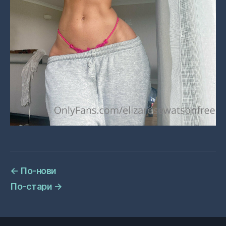
←
По-нови
По-стари
→