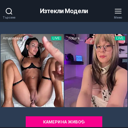
Изтекли Модели
Търсене
Меню
КАМЕРИ НА ЖИВО💦