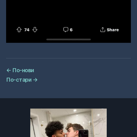
←
По-нови
По-стари
→