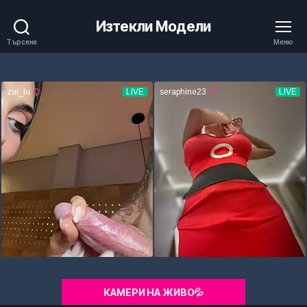
Изтекли Модели
Търсене
Меню
КАМЕРИ НА ЖИВО💦