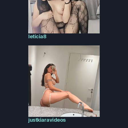
leticia8
justkiaravideos