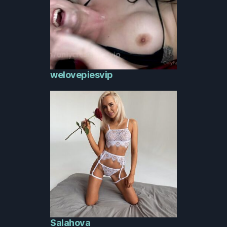
welovepiesvip
Salahova