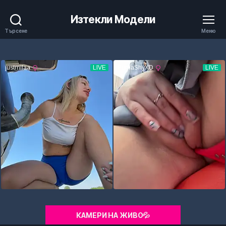
Изтекли Модели
Търсене
Меню
КАМЕРИ НА ЖИВО💦