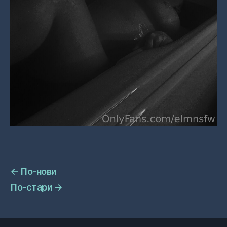
←
По-нови
По-стари
→