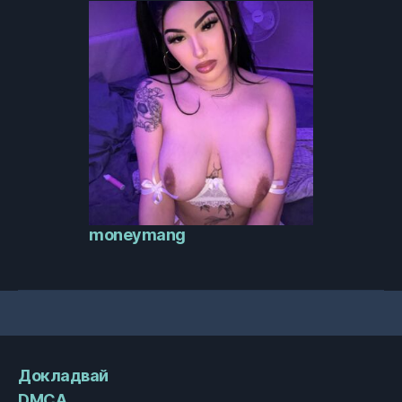
moneymang
Докладвай
DMCA