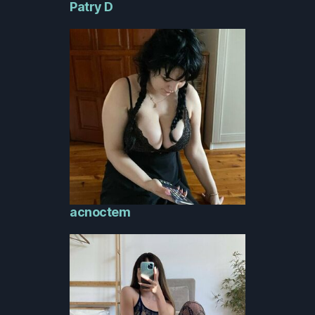
Patry D
acnoctem