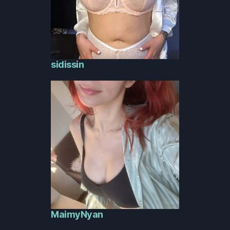
sidissin
MaimyNyan