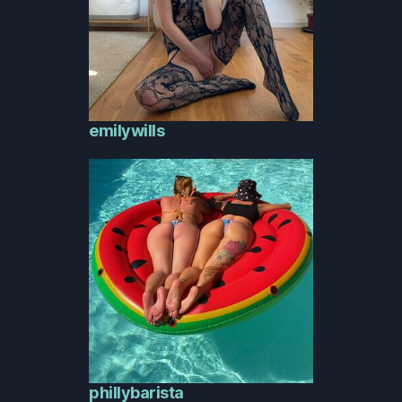
emilywills
phillybarista