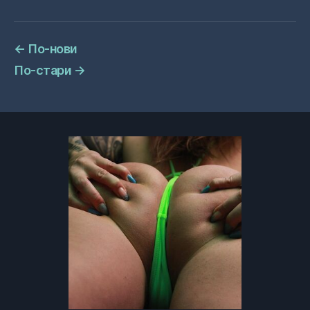
←
По-нови
По-стари
→