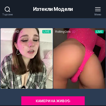
Изтекли Модели
Търсене
Меню
КАМЕРИ НА ЖИВО💦