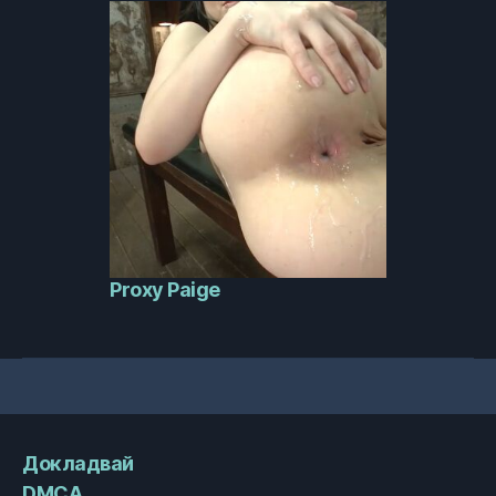
Proxy Paige
Докладвай
DMCA