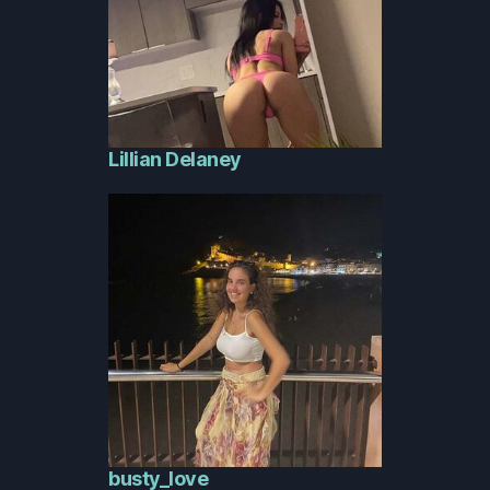
Lillian Delaney
busty_love