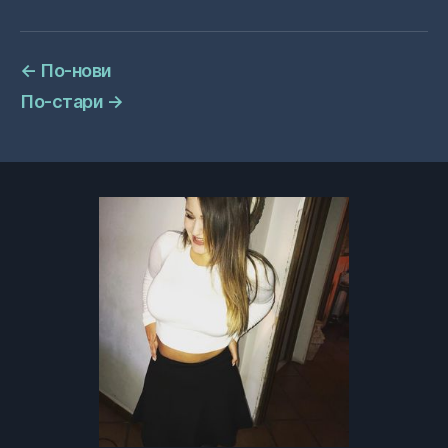
←
По-нови
По-стари
→