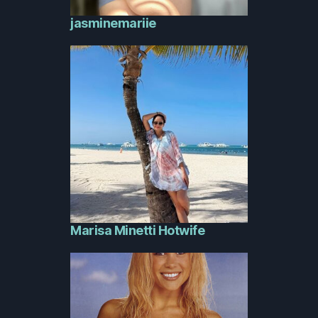
jasminemariie
Marisa Minetti Hotwife