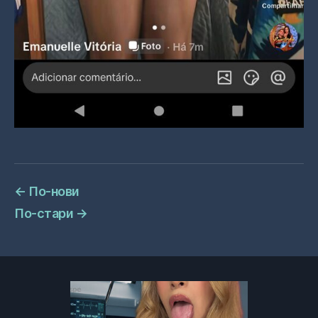
←
По-нови
По-стари
→