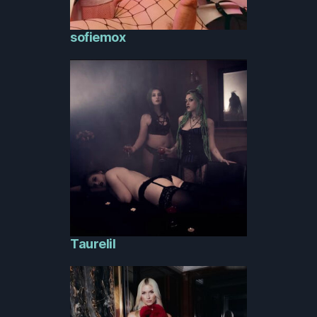
sofiemox
Taurelil