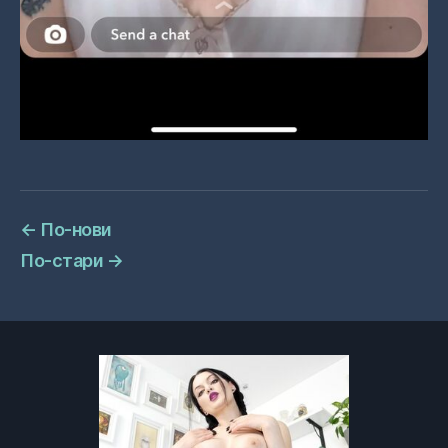
←
По-нови
По-стари
→