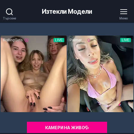
Изтекли Модели
Търсене
Меню
КАМЕРИ НА ЖИВО💦