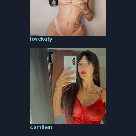
lovekaty
camilem