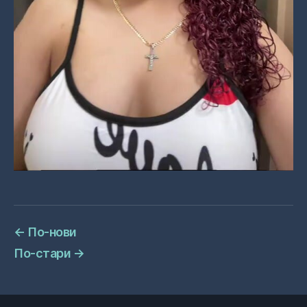
←
По-нови
По-стари
→