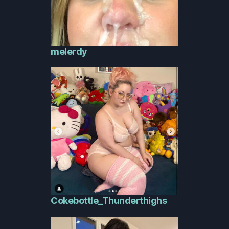
melerdy
Cokebottle_Thunderthighs