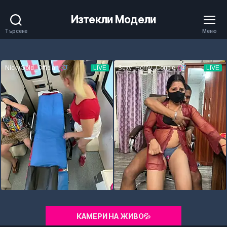
Изтекли Модели
Търсене
Меню
КАМЕРИ НА ЖИВО💦