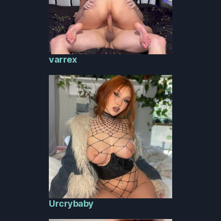
varrex
Urcrybaby