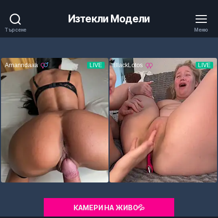
Изтекли Модели
Търсене
Меню
КАМЕРИ НА ЖИВО💦