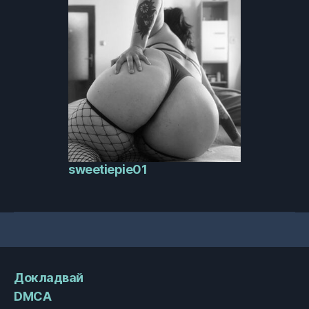
sweetiepie01
Докладвай
DMCA