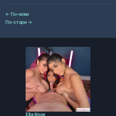
←
По-нови
По-стари
→
Ella Knox