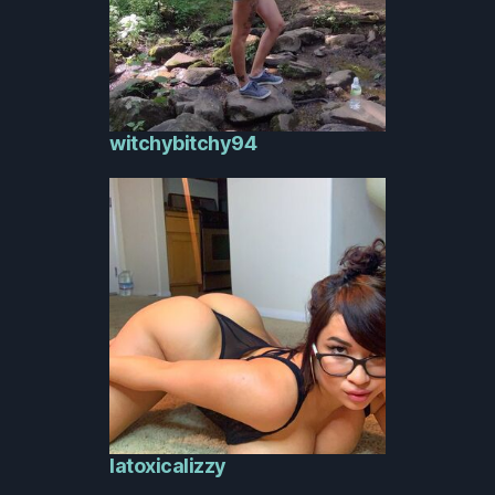
witchybitchy94
latoxicalizzy