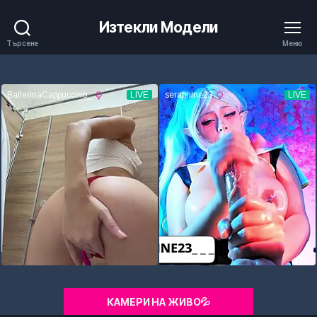
Изтекли Модели
Търсене
Меню
КАМЕРИ НА ЖИВО💦