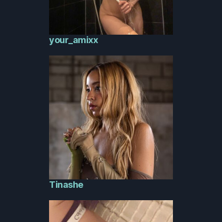
your_amixx
Tinashe