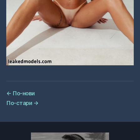
←
По-нови
По-стари
→