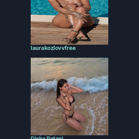
laurakozlovvfree
Disha Patani