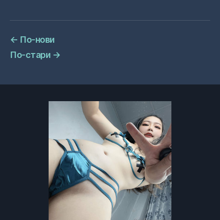
←
По-нови
По-стари
→