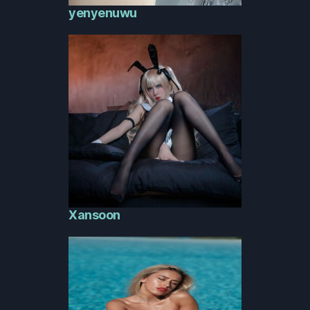
yenyenuwu
Xansoon