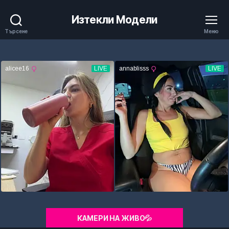
Изтекли Модели
Търсене
Меню
КАМЕРИ НА ЖИВО💦