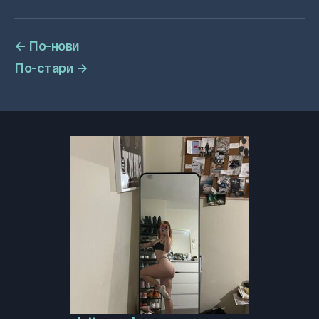
←
По-нови
По-стари
→