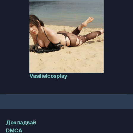
Vasilielcosplay
Докладвай
DMCA