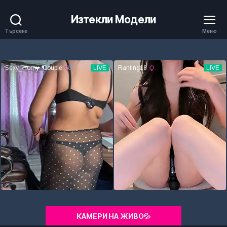
Изтекли Модели
Търсене
Меню
КАМЕРИ НА ЖИВО💦