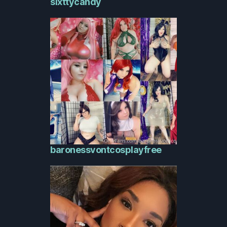
slxttycandy
baronessvontcosplayfree