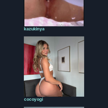
kazukinya
cocoyogi