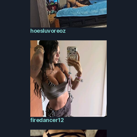
hoesluvoreoz
firedancer12