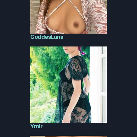
GoddesLuna
Ymir