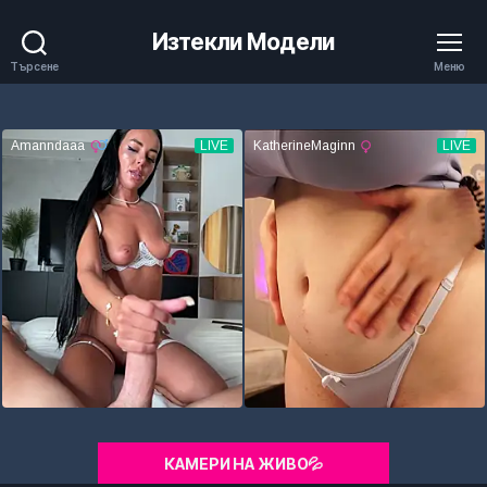
Изтекли Модели
Търсене
Меню
КАМЕРИ НА ЖИВО💦