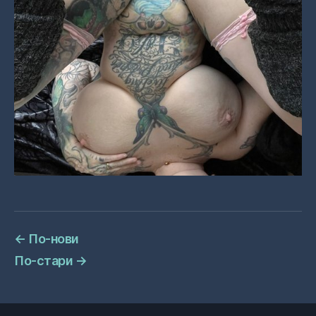
←
По-нови
По-стари
→