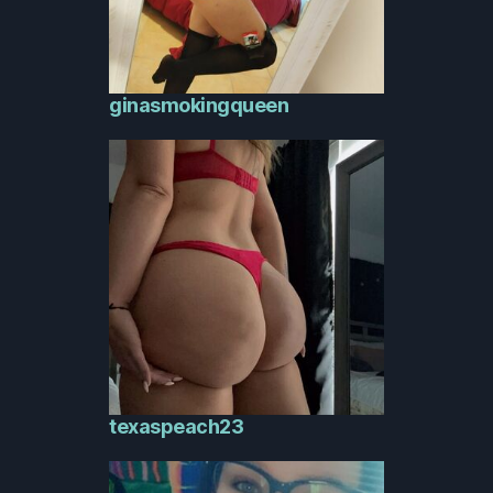
ginasmokingqueen
texaspeach23