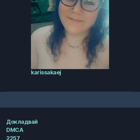
karissakaej
Докладвай
DMCA
2257