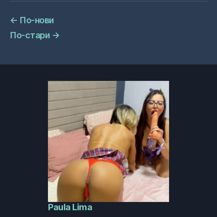
←
По-нови
По-стари
→
Paula Lima