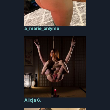
a_marie_onlyme
Alicja G.