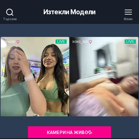
Изтекли Модели
Търсене
Меню
КАМЕРИ НА ЖИВО💦