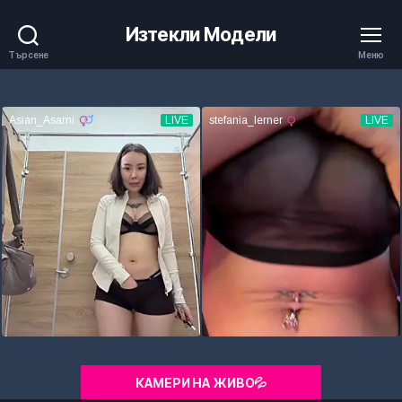
Изтекли Модели
Търсене
Меню
КАМЕРИ НА ЖИВО💦