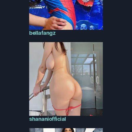
bellafangz
shananiofficial