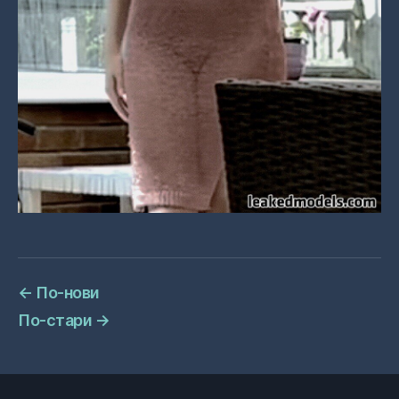
←
По-нови
По-стари
→