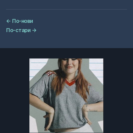
←
По-нови
По-стари
→