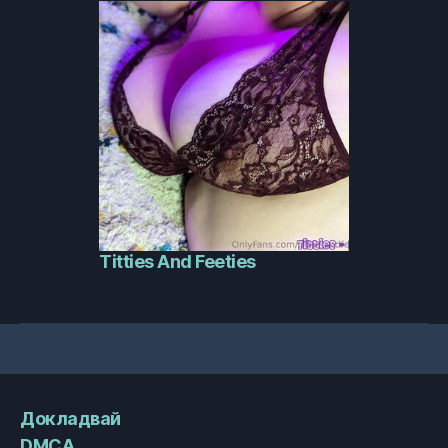
Titties And Feeties
Докладвай
DMCA