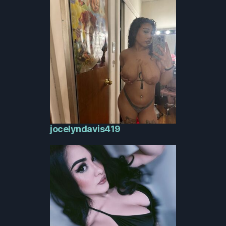
jocelyndavis419