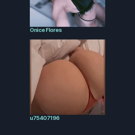
Onice Flores
u75407196