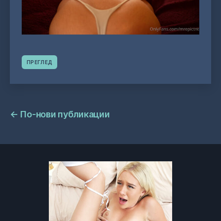
ПРЕГЛЕД
Навигация
←
По-нови публикации
на
публикациите