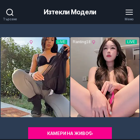
Изтекли Модели
Търсене
Меню
КАМЕРИ НА ЖИВО💦