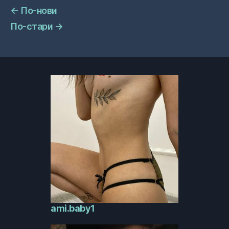
←
По-нови
По-стари
→
ami.baby1