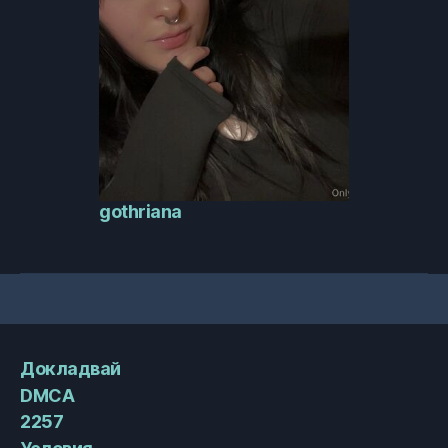
gothriana
Докладвай
DMCA
2257