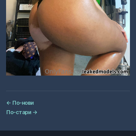
←
По-нови
По-стари
→