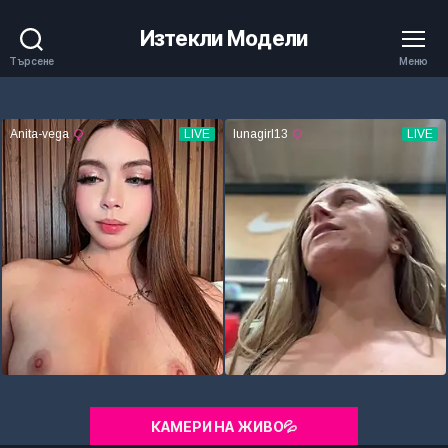
Изтекли Модели
Търсене
Меню
КАМЕРИ НА ЖИВО💦