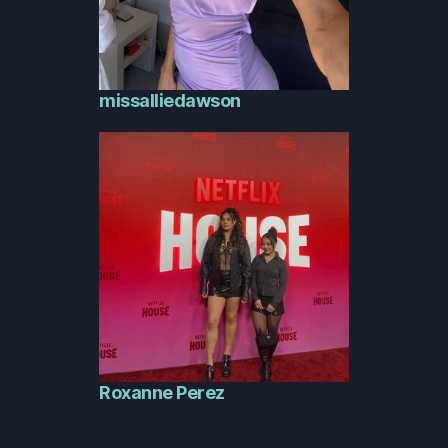
missalliedawson
Roxanne Perez