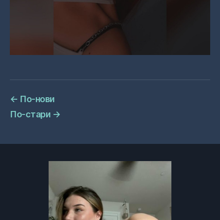
←
По-нови
По-стари
→