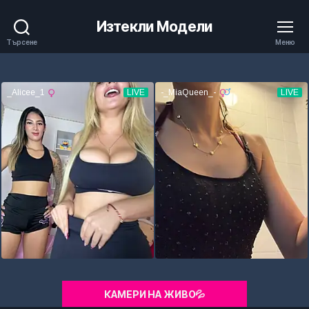
Изтекли Модели
Търсене
Меню
КАМЕРИ НА ЖИВО💦