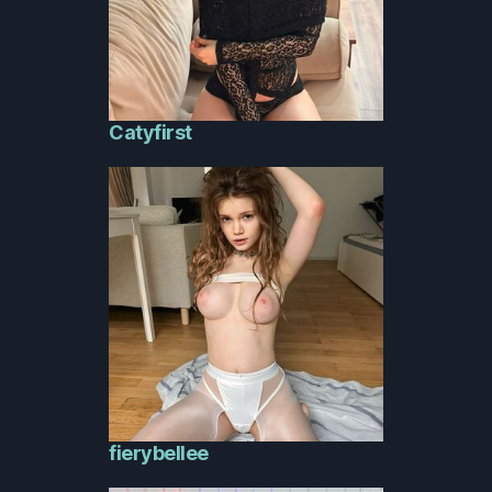
Catyfirst
fierybellee