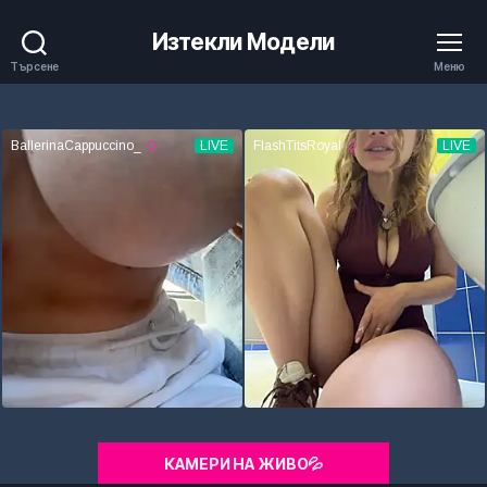
Изтекли Модели
Търсене
Меню
КАМЕРИ НА ЖИВО💦