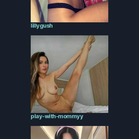
lillygush
play-with-mommyy