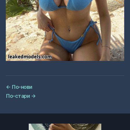
←
По-нови
По-стари
→