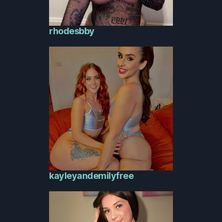
rhodesbby
kayleyandemilyfree