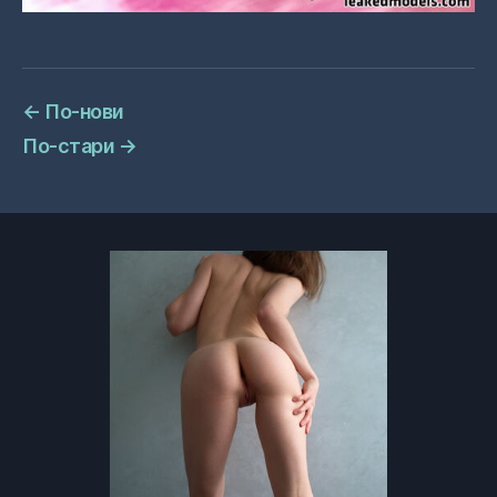
←
По-нови
По-стари
→