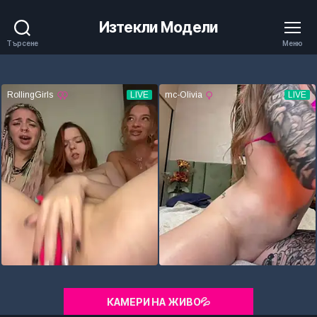
Изтекли Модели
Търсене
Меню
КАМЕРИ НА ЖИВО💦