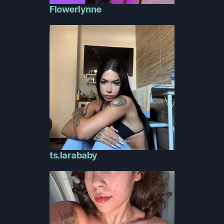
Flowerlynne
ts.larababy