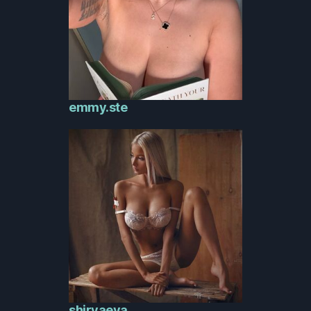
emmy.ste
shiryaeva