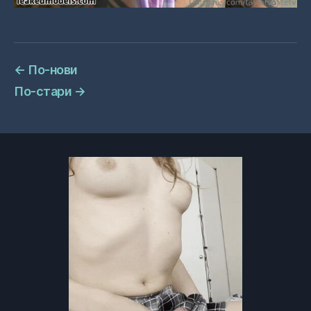
←
По-нови
По-стари
→