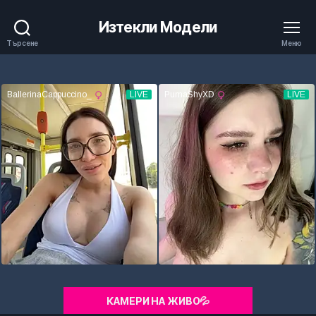
Изтекли Модели
Търсене
Меню
КАМЕРИ НА ЖИВО💦