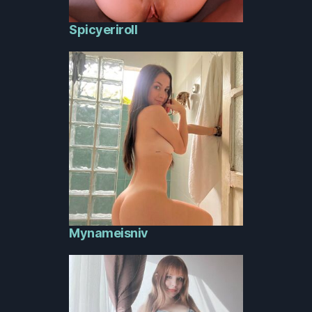
Spicyeriroll
Mynameisniv