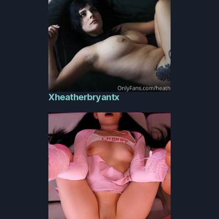
Xheatherbryantx