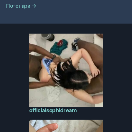
По-стари
→
officialsophidream