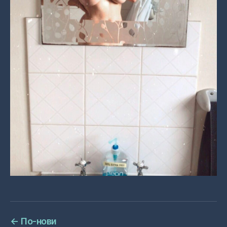
←
По-нови