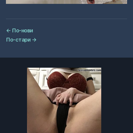
←
По-нови
По-стари
→