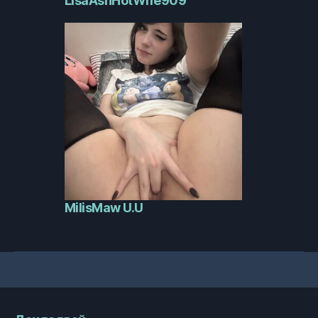
LisaAshHotWife909
MilisMaw U.U