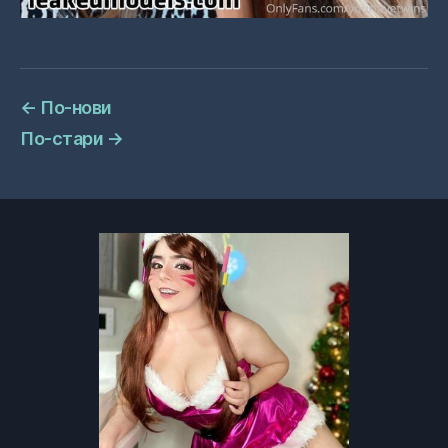
←
По-нови
По-стари
→