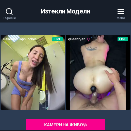
Изтекли Модели
Търсене
Меню
КАМЕРИ НА ЖИВО💦