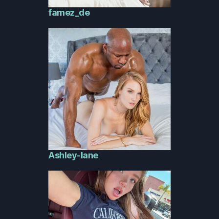
famez_de
Ashley-lane