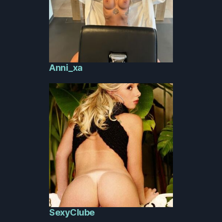
Anni_xa
SexyClube