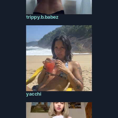
trippy.b.babez
yacchi