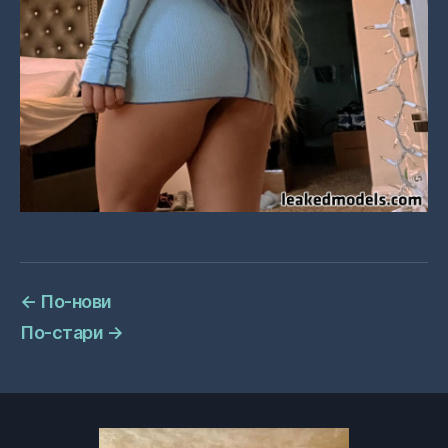
←
По-нови
По-стари
→