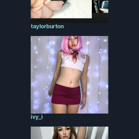
taylorburton
ivy_i