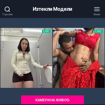
Изтекли Модели
Търсене
Меню
КАМЕРИ НА ЖИВО💦