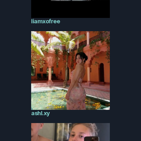
liamxofree
ashl.xy