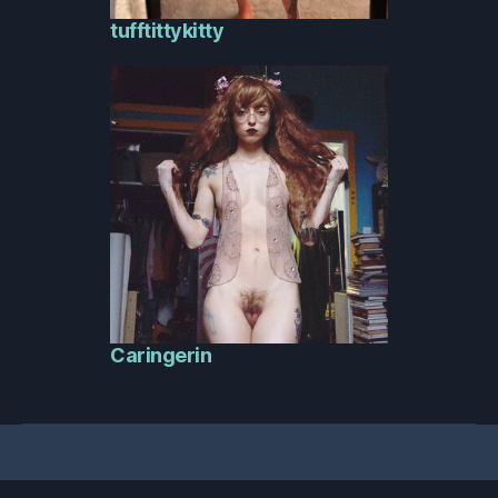
tufftittykitty
Caringerin