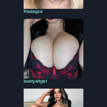
Paulagze
bustyaltgirl