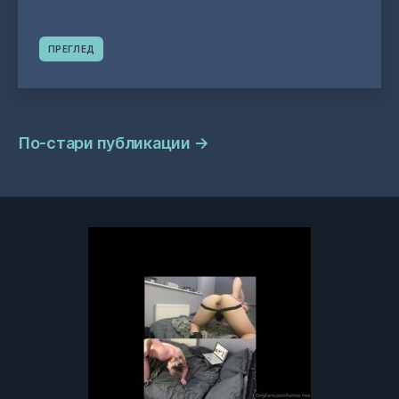
ПРЕГЛЕД
Навигация
По-стари публикации
→
на
публикациите