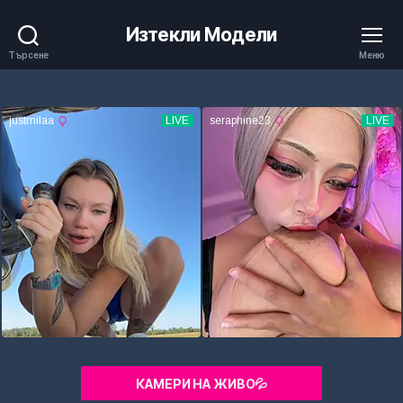
Изтекли Модели
Търсене
Меню
КАМЕРИ НА ЖИВО💦