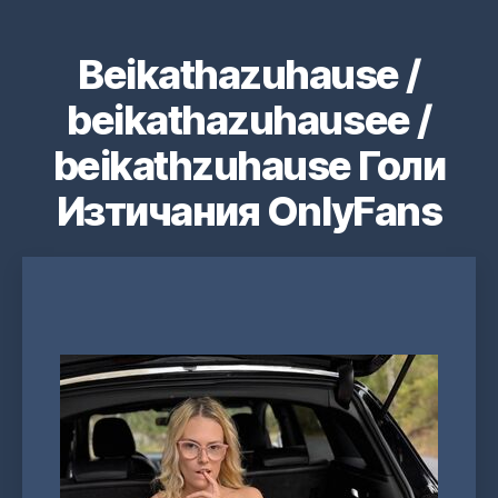
Beikathazuhause /
beikathazuhausee /
beikathzuhause Голи
Изтичания OnlyFans