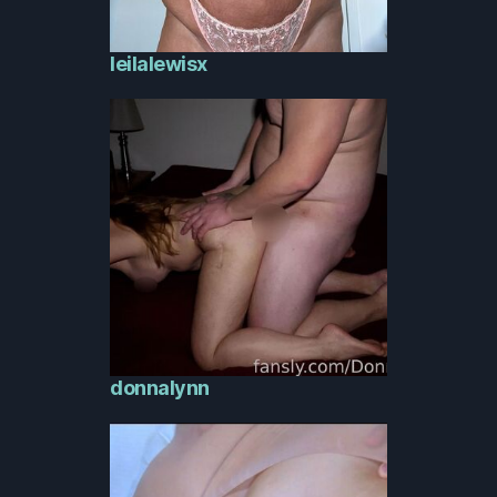
leilalewisx
donnalynn