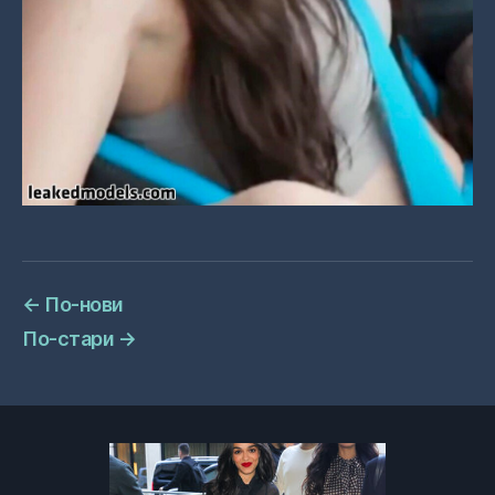
←
По-нови
По-стари
→