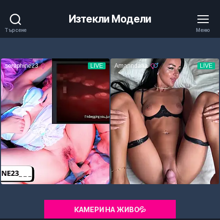
Изтекли Модели
Търсене
Меню
КАМЕРИ НА ЖИВО💦