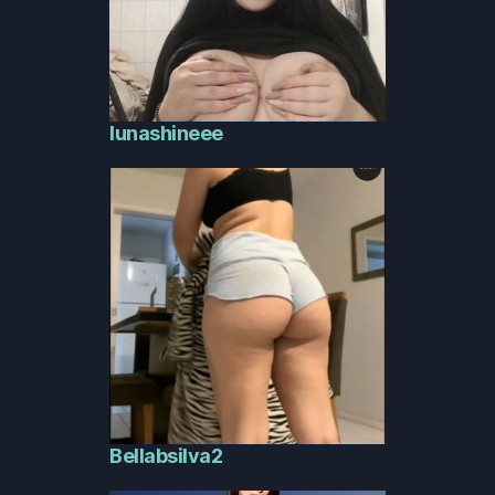
lunashineee
Bellabsilva2