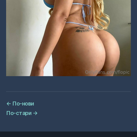
←
По-нови
По-стари
→