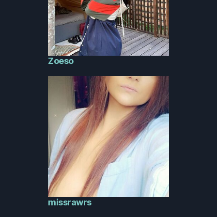
Zoeso
missrawrs