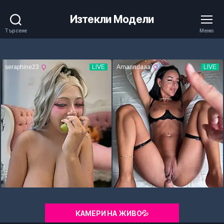
Изтекли Модели
Търсене
Меню
КАМЕРИ НА ЖИВО💦