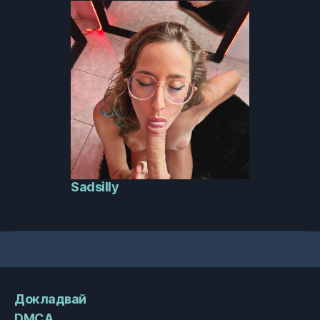
Sadsilly
Докладвай
DMCA