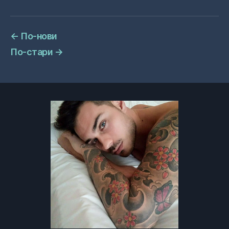
←
По-нови
По-стари
→