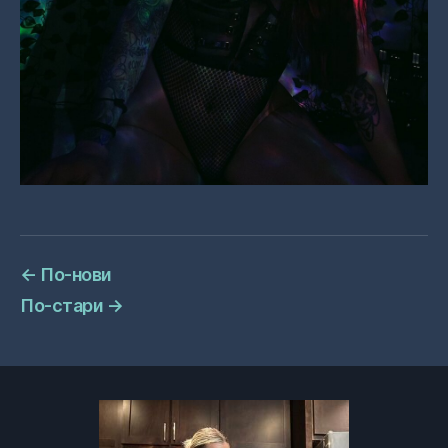
←
По-нови
По-стари
→