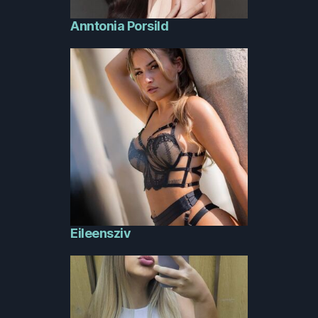
Anntonia Porsild
Eileensziv