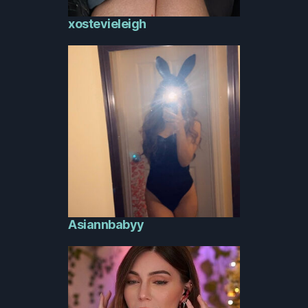
xostevieleigh
Asiannbabyy