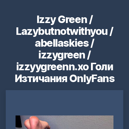
Izzy Green /
Lazybutnotwithyou /
abellaskies /
izzygreen /
izzyygreenn.xo Голи
Изтичания OnlyFans