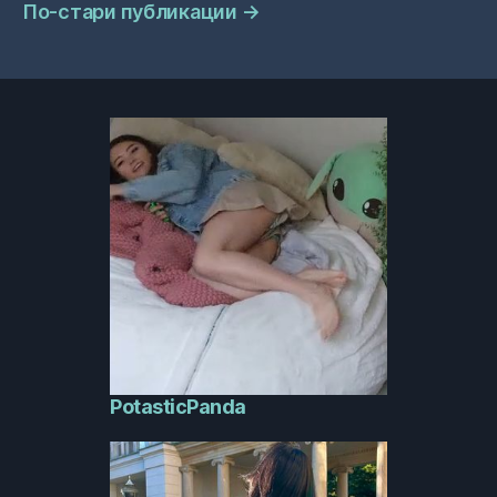
Навигация
По-стари публикации
→
на
публикациите
PotasticPanda