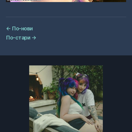
←
По-нови
По-стари
→