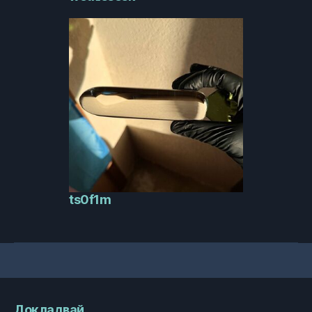
ts0f1m
Докладвай