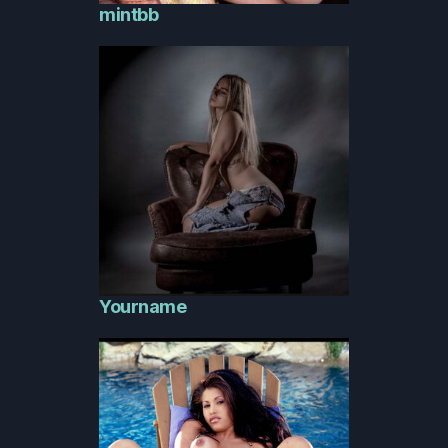
mintbb
Yourname