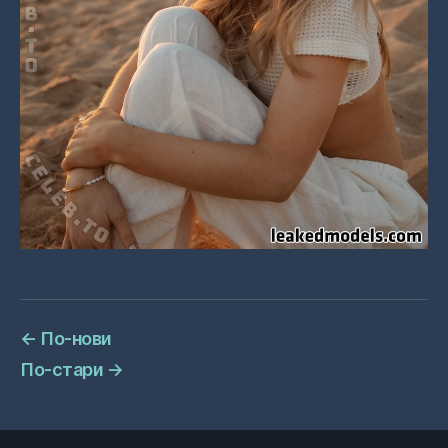
←
По-нови
По-стари
→