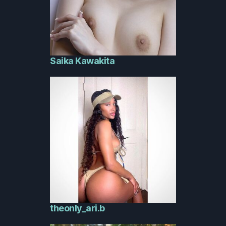
Saika Kawakita
theonly_ari.b