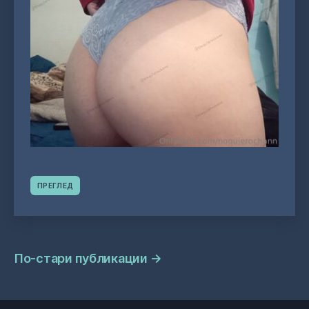
ПРЕГЛЕД
Навигация
По-стари публикации
→
на
публикациите