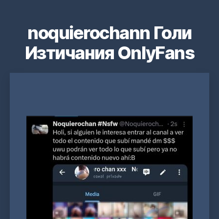
noquierochann Голи
Изтичания OnlyFans