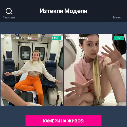
Изтекли Модели
Търсене
Меню
КАМЕРИ НА ЖИВО💦