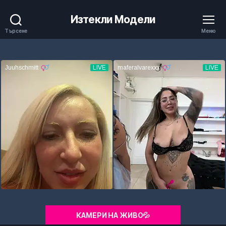
Изтекли Модели
Търсене
Меню
КАМЕРИ НА ЖИВО💦