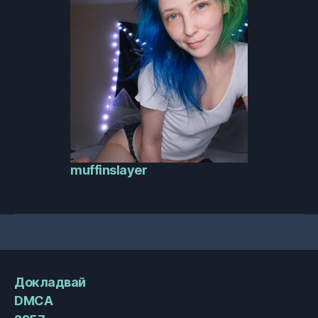
muffinslayer
Докладвай
DMCA