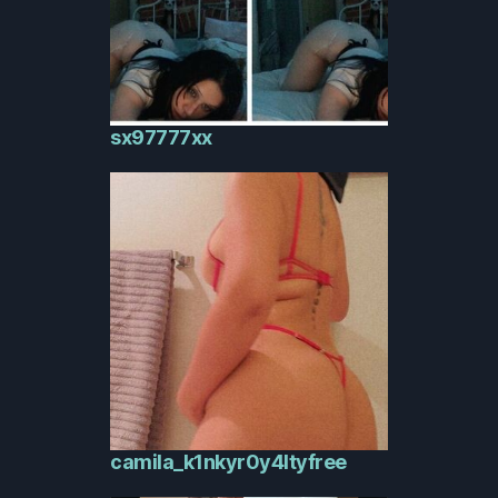
sx97777xx
camila_k1nkyr0y4ltyfree