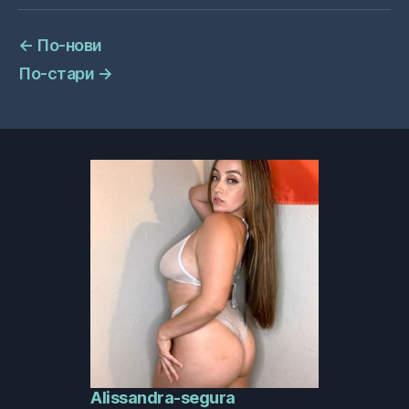
←
По-нови
По-стари
→
Alissandra-segura