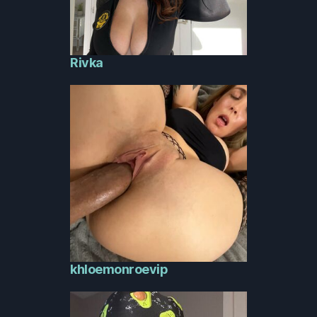
Rivka
khloemonroevip