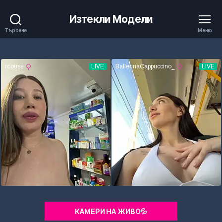
Изтекли Модели
Търсене
Меню
КАМЕРИ НА ЖИВО💦