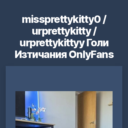
missprettykitty0 /
urprettykitty /
urprettykittyy Голи
Изтичания OnlyFans