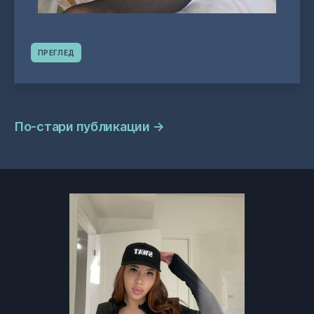
ПРЕГЛЕД
Навигация
По-стари публикации
→
на
публикациите