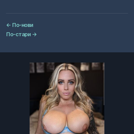
←
По-нови
По-стари
→