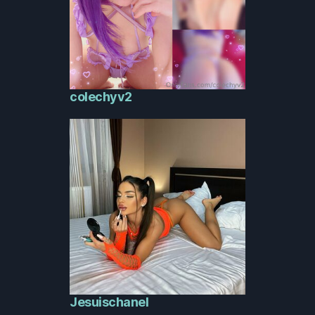
colechyv2
Jesuischanel