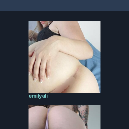
Навигация
на
публикациите
emilyali