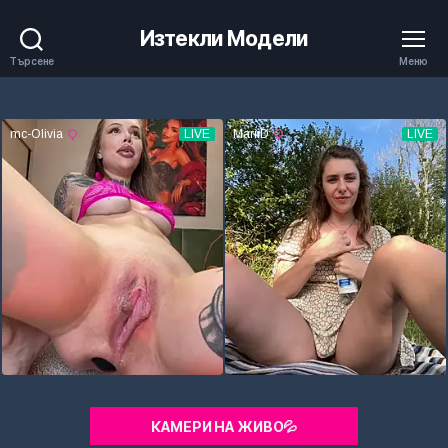
Изтекли Модели
Търсене
Меню
КАМЕРИ НА ЖИВО💦