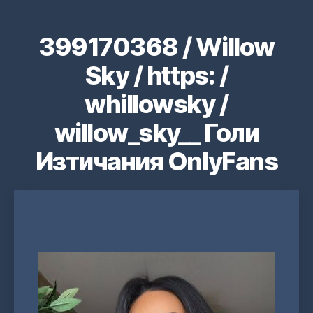
399170368 / Willow
Sky / https: /
whillowsky /
willow_sky__ Голи
Изтичания OnlyFans